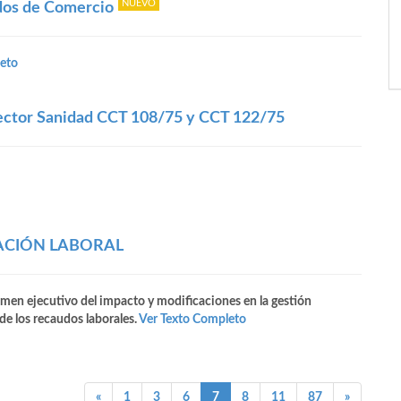
dos de Comercio
eto
Sector Sanidad CCT 108/75 y CCT 122/75
ZACIÓN LABORAL
en ejecutivo del impacto y modificaciones en la gestión
 de los recaudos laborales.
Ver Texto Completo
(current)
«
1
3
6
7
8
11
87
»