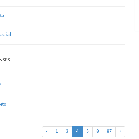
to
ocial
ANSES
P
eto
(current)
«
1
3
4
5
8
87
»