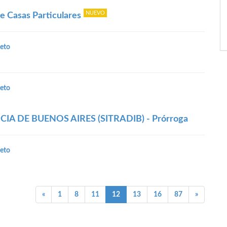
e Casas Particulares
eto
eto
IA DE BUENOS AIRES (SITRADIB) - Prórroga
eto
(current)
«
1
8
11
12
13
16
87
»