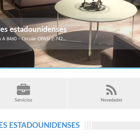
res estadounidenses
A 8460 – Circular OPASI 2-742...
Servicios
Novedades
ES ESTADOUNIDENSES